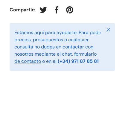
Compartir:
Tuitear en Twitter
Compartir en Facebook
Crear un Pin en Pinterest
Cerrar
Estamos aquí para ayudarte. Para pedir
precios, presupuestos o cualquier
consulta no dudes en contactar con
nosotros mediante el chat,
formulario
de contacto
o en el
(+34) 971 87 85 81