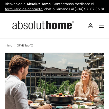
Bienvenido a
Absolut Home
. Contáctanos mediante el
formulario de contacto
Ir al contenido
, chat o llámanos al (+34) 971 87 85 81
Menú
Iniciar ses
Inicio
OFYR Tabl'O